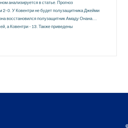
ом анализируется в статье. Прогноз
м 2-0. У Ковентри не будет полузащитника Джейми
ртона восстановился полузащитник Амаду Онана.
ей, а Ковентри - 13. Также приведены
©