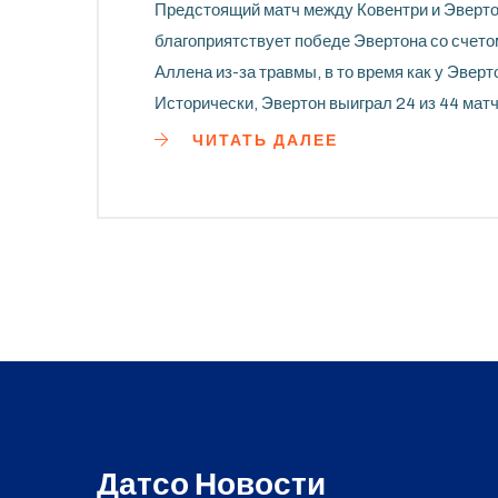
Предстоящий матч между Ковентри и Эвертон
благоприятствует победе Эвертона со счето
Аллена из-за травмы, в то время как у Эве
Исторически, Эвертон выиграл 24 из 44 матч
коэффициенты ставок.
ЧИТАТЬ ДАЛЕЕ
Датсо Новости