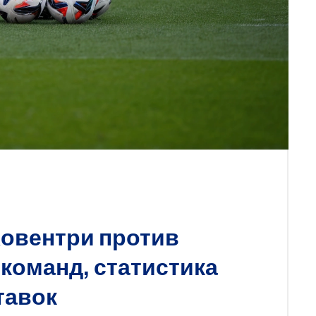
Ковентри против
команд, статистика
тавок