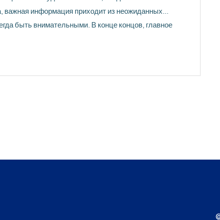
а, важная информация приходит из неожиданных
гда быть внимательными. В конце концов, главное
 до зрителей. Ведь для телевидения актуальность
дитории.
©