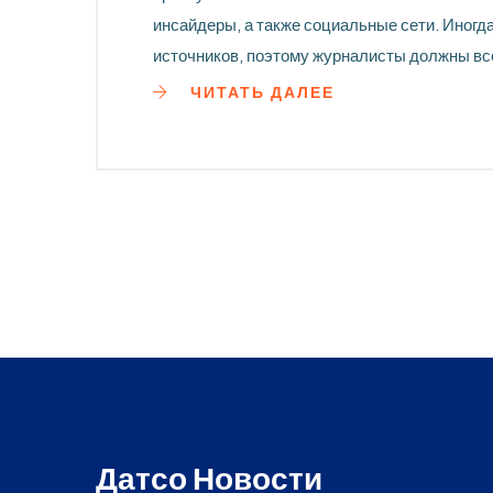
инсайдеры, а также социальные сети. Иногд
источников, поэтому журналисты должны все
- своевременно и точно донести информацию
ЧИТАТЬ ДАЛЕЕ
и точность новостей - это ключ к доверию ау
Датсо Новости