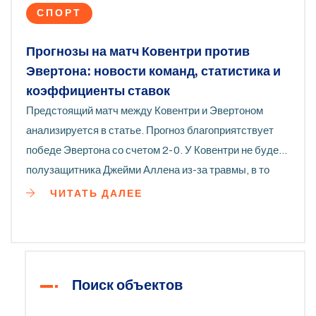
СПОРТ
Прогнозы на матч Ковентри против
Эвертона: новости команд, статистика и
коэффициенты ставок
Предстоящий матч между Ковентри и Эвертоном
анализируется в статье. Прогноз благоприятствует
победе Эвертона со счетом 2-0. У Ковентри не будет
полузащитника Джейми Аллена из-за травмы, в то
время как у Эвертона восстановился полузащитник
ЧИТАТЬ ДАЛЕЕ
Амаду Онана. Исторически, Эвертон выиграл 24 из 44
матчей, а Ковентри - 13. Также приведены
коэффициенты ставок.
Поиск объектов