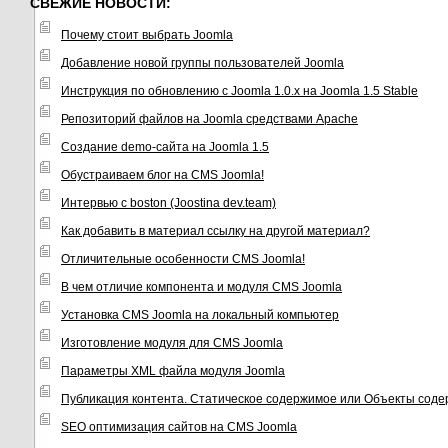
СВЕЖИЕ НОВОСТИ:
Почему стоит выбрать Joomla
Добавление новой группы пользователей Joomla
Инструкция по обновлению с Joomla 1.0.x на Joomla 1.5 Stable
Репозиторий файлов на Joomla средствами Apache
Создание demo-сайта на Joomla 1.5
Обустраиваем блог на CMS Joomla!
Интервью с boston (Joostina dev.team)
Как добавить в материал ссылку на другой материал?
Отличительные особенности CMS Joomla!
В чем отличие компонента и модуля CMS Joomla
Установка CMS Joomla на локальный компьютер
Изготовление модуля для CMS Joomla
Параметры XML файла модуля Joomla
Публикация контента. Статическое содержимое или Объекты соде
SEO оптимизация сайтов на CMS Joomla