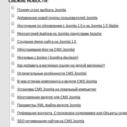
СВЕЖИЕ НОВОСТИ:
Почему стоит выбрать Joomla
Добавление новой группы пользователей Joomla
Инструкция по обновлению с Joomla 1.0.x на Joomla 1.5 Stable
Репозиторий файлов на Joomla средствами Apache
Создание demo-сайта на Joomla 1.5
Обустраиваем блог на CMS Joomla!
Интервью с boston (Joostina dev.team)
Как добавить в материал ссылку на другой материал?
Отличительные особенности CMS Joomla!
В чем отличие компонента и модуля CMS Joomla
Установка CMS Joomla на локальный компьютер
Изготовление модуля для CMS Joomla
Параметры XML файла модуля Joomla
Публикация контента. Статическое содержимое или Объекты соде
SEO оптимизация сайтов на CMS Joomla