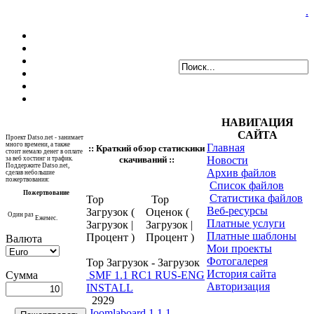
.
НАВИГАЦИЯ
САЙТА
Проект Datso.net - занимает
много времени, а также
Главная
:: Краткий обзор статискики
стоит немало денег в оплате
Новости
скачиваний ::
за веб хостинг и трафик.
Поддержите Datso.net,
Архив файлов
сделав небольшие
пожертвования:
Список файлов
Пожертвование
Статистика файлов
Top
Тор
Веб-ресурсы
Загрузок (
Оценок (
Один раз
Ежемес.
Платные услуги
Загрузок |
Загрузок |
Платные шаблоны
Процент )
Процент )
Валюта
Мои проекты
Фотогалерея
Top Загрузок - Загрузок
История сайта
Сумма
SMF 1.1 RC1 RUS-ENG
Авторизация
INSTALL
2929
Joomlaboard 1.1.1