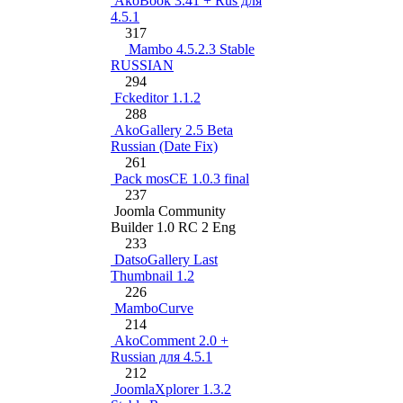
AkoBook 3.41 + Rus для
4.5.1
317
Mambo 4.5.2.3 Stable
RUSSIAN
294
Fckeditor 1.1.2
288
AkoGallery 2.5 Beta
Russian (Date Fix)
261
Pack mosCE 1.0.3 final
237
Joomla Community
Builder 1.0 RC 2 Eng
233
DatsoGallery Last
Thumbnail 1.2
226
MamboCurve
214
AkoComment 2.0 +
Russian для 4.5.1
212
JoomlaXplorer 1.3.2