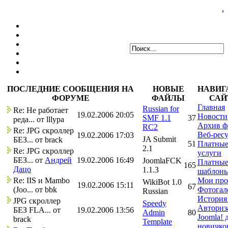
.
ПОСЛЕДНИЕ СООБЩЕНИЯ НА
НОВЫЕ
НАВИГ
ФОРУМЕ
ФАЙЛЫ
САЙ
Главная
Russian for
Re: Не работает
19.02.2006 20:05
Новости
SMF 1.1
37
реда... от lllypa
Архив ф
RC2
Re: JPG скроллер
Веб-рес
19.02.2006 17:03
JA Submit
БЕЗ... от brack
51
Платны
2.1
Re: JPG скроллер
услуги
БЕЗ... от
Андрей
19.02.2006 16:49
JoomlaFCK
Платны
165
Дацо
1.1.3
шаблон
Re: IIS и Mambo
Мои про
WikiBot 1.0
19.02.2006 15:11
67
(Joo... от bbk
Фотогал
Russian
История
JPG скроллер
Speedy
Авториз
БЕЗ FLA... от
19.02.2006 13:56
Admin
80
Joomla! 
brack
Template
новичко