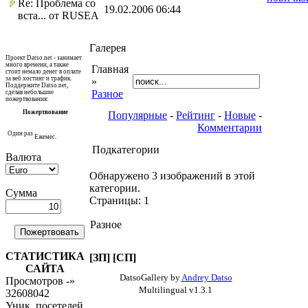
Re: Проблема со
19.02.2006 06:44
вста... от RUSEA
Галерея
Проект Datso.net - занимает
много времени, а также
Главная
стоит немало денег в оплате
за веб хостинг и трафик.
»
Поддержите Datso.net,
Разное
сделав небольшие
пожертвования:
Пожертвование
Популярные
-
Рейтинг
-
Новые
-
Комментарии
Один раз
Ежемес.
Подкатегории
Валюта
Обнаружено 3 изображений в этой
категории.
Сумма
Страницы: 1
Разное
СТАТИСТИКА
[ЗП]
[СП]
САЙТА
DatsoGallery by
Andrey Datso
Просмотров -»
Multilingual v1.3.1
32608042
Уник. посетелей