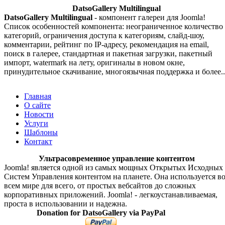
DatsoGallery Multilingual
DatsoGallery Multilingual
- компонент галереи для Joomla!
Список особенностей компонента: неограниченное количество
категорий, ограничения доступа к категориям, слайд-шоу,
комментарии, рейтинг по IP-адресу, рекомендация на email,
поиск в галерее, стандартная и пакетная загрузки, пакетный
импорт, watermark на лету, оригиналы в новом окне,
принудительное скачивание, многоязычная поддержка и более..
Главная
О сайте
Новости
Услуги
Шаблоны
Контакт
Ультрасовременное управление контентом
Joomla! является одной из самых мощных Открытых Исходных
Систем Управления контентом на планете. Она используется в
всем мире для всего, от простых вебсайтов до сложных
корпоративных приложений. Joomla! - легкоустанавливаемая,
проста в использовании и надежна.
Donation for DatsoGallery via PayPal