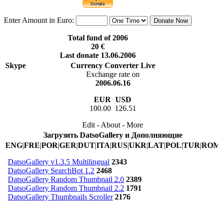
Enter Amount in Euro:
Total fund of 2006
20 €
Last donate 13.06.2006
Skype
Currency Converter Live
Exchange rate on
2006.06.16
EUR
USD
100.00 126.51
Edit - About - More
Загрузить DatsoGallery и Дополняющие
ENG
|
FRE
|
POR
|
GER
|
DUT
|
ITA
|
RUS
|
UKR
|
LAT
|
POL
|
TUR
|
RO
DatsoGallery v1.3.5 Multilingual
2343
DatsoGallery SearchBot 1.2
2468
DatsoGallery Random Thumbnail 2.0
2389
DatsoGallery Random Thumbnail 2.2
1791
DatsoGallery Thumbnails Scroller
2176