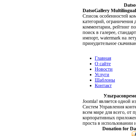
Datso
DatsoGallery Multilingual
Список особенностей ком
категорий, ограничения д
комментарии, рейтинг по 
поиск в галерее, стандар
импорт, watermark на лет
принудительное скачиван
Главная
О сайте
Новости
Услуги
Шаблоны
Контакт
Ультрасовреме
Joomla! является одной
Систем Управления конте
всем мире для всего, от
корпоративных приложени
проста в использовании 
Donation for Da