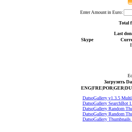
Enter Amount in Euro:
Total 
Last don
Skype
Curre
E
Ed
Загрузить D
ENG
|
FRE
|
POR
|
GER
|
DU
DatsoGallery v1.3.5 Multi
DatsoGallery SearchBot 1
DatsoGallery Random Thu
DatsoGallery Random Thu
DatsoGallery Thumbnails 