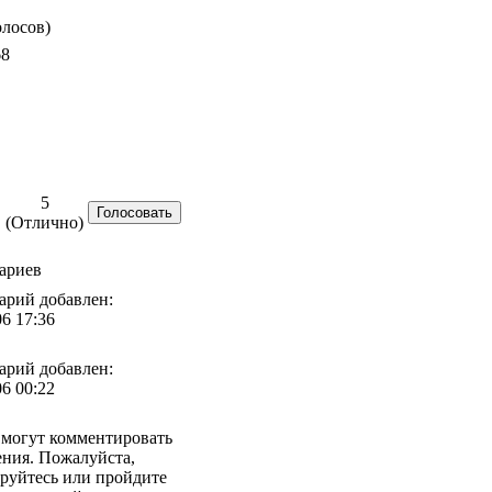
олосов)
68
5
(Отлично)
ариев
арий добавлен:
06 17:36
арий добавлен:
06 00:22
 могут комментировать
ния. Пожалуйста,
руйтесь или пройдите