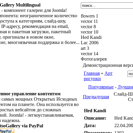
Gallery Multilingual
- компонент галереи для Joomla!
понента: неограниченное количество
flowers 1
оступа к категориям, слайд-шоу,
vector 11
IP-адресу, рекомендация на email,
vector 8
тная и пакетная загрузки, пакетный
vector 10
у, оригиналы в новом окне,
Hed Kandi
ие, многоязычная поддержка и более...
Lac 2006
art 3
vector 14
Фотогалерея
Демонстрационная верс
Главная
»
Арт
рисунки
Популярные
-
Лучши
нное управление контентом
Слайд-Шо
Предыдущая
 из самых мощных Открытых Исходных
Ст
нтом на планете. Она используется во
 простых вебсайтов до сложных
Hed Kandi
й. Joomla! - легкоустанавливаемая,
Описание:
Hed Kand
и надежна.
Дата:
22.04.200
tsoGallery via PayPal
Просмотров:
1302