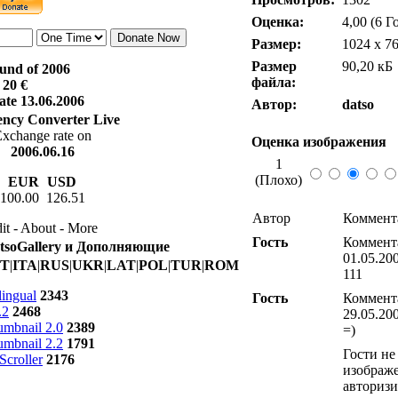
Оценка:
4,00 (6 Г
Размер:
1024 x 7
Размер
90,20 кБ
fund of 2006
файла:
20 €
ate 13.06.2006
Автор:
datso
ncy Converter Live
xchange rate on
Оценка изображения
2006.06.16
1
(Плохо)
EUR
USD
100.00 126.51
Автор
Коммент
it - About - More
Гость
Коммент
atsoGallery и Дополняющие
01.05.20
T
|
ITA
|
RUS
|
UKR
|
LAT
|
POL
|
TUR
|
ROM
111
lingual
2343
Гость
Коммент
.2
2468
29.05.20
mbnail 2.0
2389
=)
mbnail 2.2
1791
Гости не
Scroller
2176
изображе
авторизи