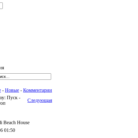
ия
е
-
Новые
-
Комментарии
у: Пуск -
Следующая
оп
i Beach House
6 01:50