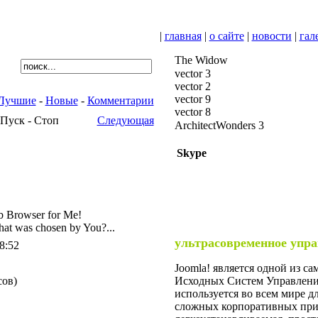
|
главная
|
о сайте
|
новости
|
гал
The Widow
vector 3
vector 2
vector 9
Лучшие
-
Новые
-
Комментарии
vector 8
Пуск - Стоп
Следующая
ArchitectWonders 3
Skype
b Browser for Me!
t was chosen by You?...
ультрасовременное упра
8:52
Joomla! является одной из 
сов)
Исходных Систем Управления
используется во всем мире дл
сложных корпоративных прил