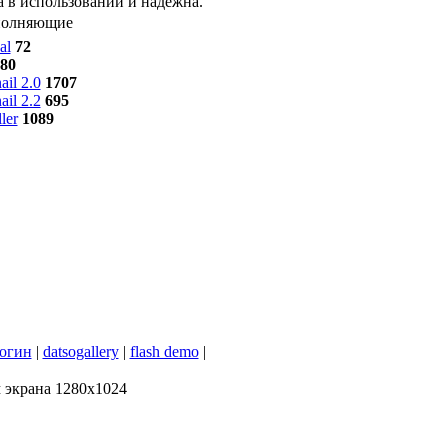
а в использовании и надежна.
ополняющие
al
72
80
il 2.0
1707
il 2.2
695
ler
1089
огин
|
datsogallery
|
flash demo
|
м экрана 1280x1024