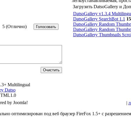
легкоустанавливаемая, прост
Загрузить DatsoGallery и Д
DatsoGallery v1.3.4 Multilingu
DatsoGallery SearchBot 1.1
15
DatsoGallery Random Thumbna
5 (Отлично)
DatsoGallery Random Thumbna
DatsoGallery Thumbnails Scrol
.3+ Multilingual
ey Datso
HTML1.0
ed by Joomla!
|
л
льно оптимизирован под веб браузер FireFox 1.5+ с разрешение