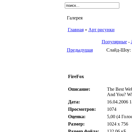
Галерея
Главная
»
Арт рисунки
Популярные
-
Предыдущая
Слайд-Шоу: 
FireFox
Описание:
The Best We
And You? Wha
Дата:
16.04.2006 1
Просмотров:
1074
Оценка:
5,00 (4 Голо
Размер:
1024 x 756
Размер файла:
132,06 кБ