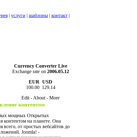
ерея
|
услуги
|
шаблоны
|
контакт
|
Currency Converter Live
Exchange rate on
2006.05.12
EUR
USD
100.00 129.14
Edit - About - More
вление контентом
самых мощных Открытых
 контентом на планете. Она
я всего, от простых вебсайтов до
ожений. Joomla! -