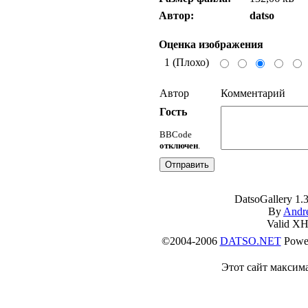
Автор:
datso
Оценка изображения
1 (Плохо)
Автор
Комментарий
Гость
BBCode
отключен
.
DatsoGallery 1.3
By
Andr
Valid X
©2004-2006
DATSO.NET
Power
Этот сайт максима