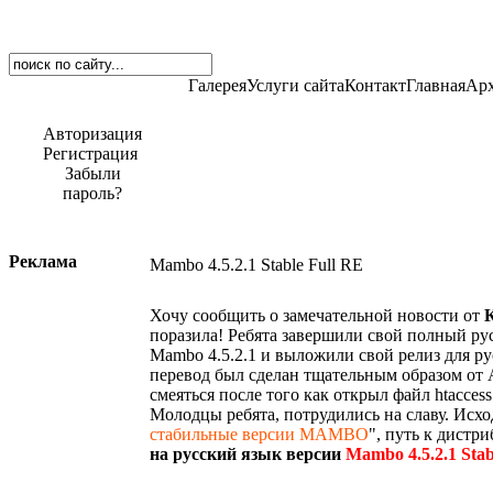
Галерея
Услуги сайта
Контакт
Главная
Арх
Авторизация
Регистрация
Забыли
пароль?
Реклама
Mambo 4.5.2.1 Stable Full RE
Хочу сообщить о замечательной новости от
поразила! Ребята завершили свой полный ру
Mambo 4.5.2.1 и выложили свой релиз для р
перевод был сделан тщательным образом от А 
смеяться после того как открыл файл htaccess.
Молодцы ребята, потрудились на славу. Исход
стабильные версии MAMBO
", путь к дистр
на русский язык версии
Mambo 4.5.2.1 Stab