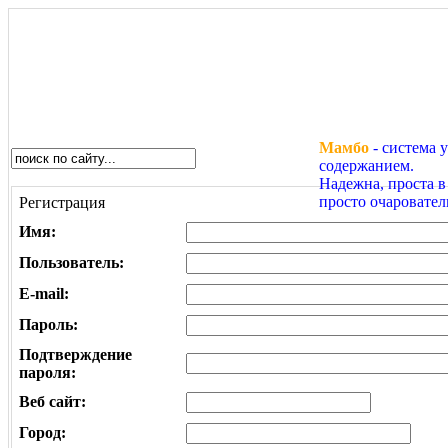
Мамбо
- система 
содержанием.
Надежна, проста в
просто очаровател
Регистрация
Имя:
Пользователь:
E-mail:
Пароль:
Подтверждение
пароля:
Веб сайт:
Город: